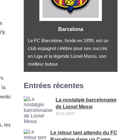
en
Barcelona
79.
Le FC Barcelone, fondé en 1899, est un
club espagnol célèbre pour ses succès
en Liga et la légende Lionel Messi, son
meilleur buteur.
rs
Entrées récentes
 la
owski
La nostalgie barcelonaise
de Lionel Messi
20.11.2025
, les
Le retour tant attendu du FC
Barcelone dans un Camp