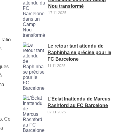
Nou transformé
17.11.2025
ratio
Le retour tant attendu de
s
Raphinha se précise pour le
FC Barcelone
11.11.2025
ques
à
ma
L’Éclat Inattendu de Marcus
Rashford au FC Barcelone
07.11.2025
s. Ce
ia