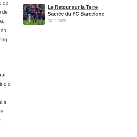
e de
Le Retour sur la Terre
s de
Sacrée du FC Barcelone
03.11.2025
au
 en
long
ral
riplé
ui à
de
e