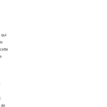
 qui
de
cette
de
t
l
t
s de